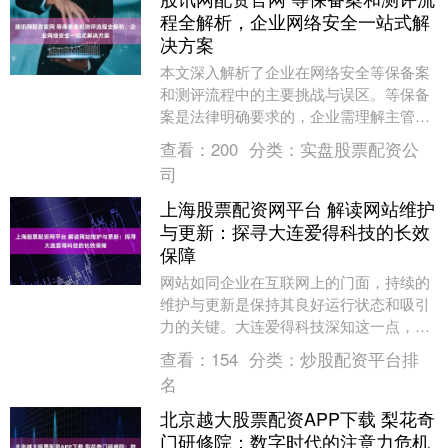
程全解析，企业网络安全一站式解
决方案
本文深入解析了企业在网络安全等保备案
和测评流程中的主要挑战与误区。等保备
案是法律明确要求的，企业需理解主管单
位的选择及材料准备的重要性。测评环节
查看：
200
分类：
实盘股票配资公
则是保障安全的关....
司
上海股票配资网平台 解读网站维护
与更新：探寻大连爱得科技的长效
保障
网站如同企业在互联网上的门面，持续的
维护与更新是保持其良好运行状态和吸引
力的关键。大连爱得科技深知这一点，构
建了全面且长效的网站维护与更新保障机
查看：
154
分类：
炒股配资平台排
制。 系统监控与....
名
北京越大股票配资APP下载 梨花奇
门研修院：数字时代的注意力危机