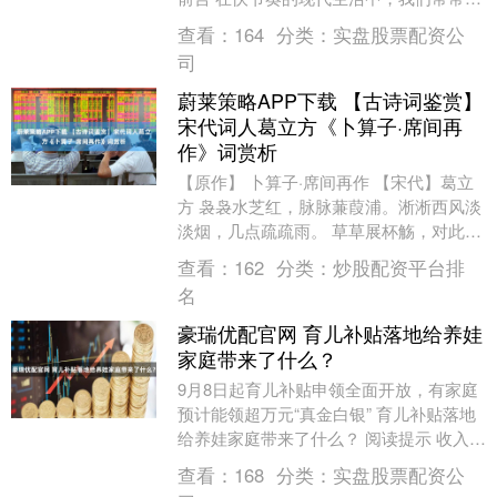
无形的压力裹挟——人际关系的纠结、自
查看：
164
分类：
实盘股票配资公
我否....
司
蔚莱策略APP下载 【古诗词鉴赏】
宋代词人葛立方《卜算子·席间再
作》词赏析
【原作】 卜算子·席间再作 【宋代】葛立
方 袅袅水芝红，脉脉蒹葭浦。淅淅西风淡
淡烟，几点疏疏雨。 草草展杯觞，对此盈
盈女。叶叶红衣当酒船，细细流霞举。
查看：
162
分类：
炒股配资平台排
【译文】....
名
豪瑞优配官网 育儿补贴落地给养娃
家庭带来了什么？
9月8日起育儿补贴申领全面开放，有家庭
预计能领超万元“真金白银” 育儿补贴落地
给养娃家庭带来了什么？ 阅读提示 收入压
力、时间和精力不足、教育成本等影响生
查看：
168
分类：
实盘股票配资公
育意愿....