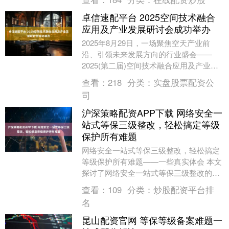
利开展、结果准....
卓信速配平台 2025空间技术融合
应用及产业发展研讨会成功举办
2025年8月29日，一场聚焦空天产业前
沿、引领未来发展方向的行业盛会——
2025(第二届)空间技术融合应用及产业发
展研讨会在京成功举办。本次研讨会以“全
查看：
218
分类：
实盘股票配资公
域互联....
司
沪深策略配资APP下载 网络安全一
站式等保三级整改，轻松搞定等级
保护所有难题
网络安全一站式等保三级整改，轻松搞定
等级保护所有难题——一些真实体会 本文
探讨了网络安全一站式等保三级整改的挑
战与应对策略。尽管许多企业对“等保三
查看：
109
分类：
炒股配资平台排
级”有所了解，....
名
昆山配资官网 等保等级备案难题一