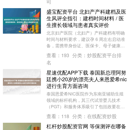
司
盛宝配资平台 北妇产产科建档及医
生风评全指引：建档时间材料 / 医
生擅长领域与患者真实评价
北京妇产医院（北妇产）产科建档有明确
时间与材料要求，建议孕 6 周左右启动准
备，需携带身份证、医保卡、母子健康手
册及含胎心胎芽的 B 超单（外院三甲可认
查看：
193
分类：
炒股配资平台排
可），建....
名
星速优配APP下载 泰国新总理阿努
廷携小20岁的漂亮夫人来恩爱希nic
进行生育方面咨询
泰国恩爱希NIC医院作为东南亚辅助生殖
领域的标杆机构，其三代试管婴儿技术
（PGT）和服务体系吸引了包括政要在内
的国际客户。关于泰国新任总理阿努廷夫
查看：
118
分类：
在线配资炒股
妇的生育咨询，....
杠杆炒股配资官网 等保测评在哪备