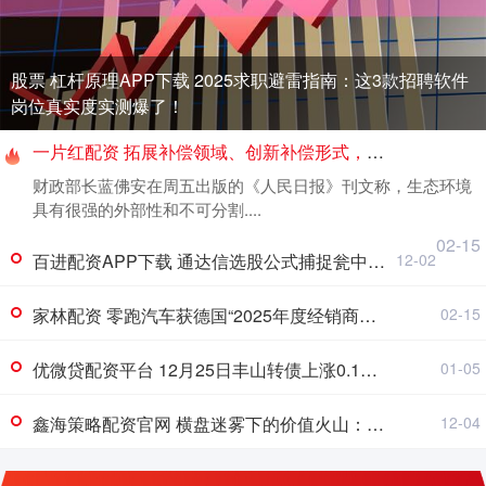
股票 杠杆原理APP下载 2025求职避雷指南：这3款招聘软件
岗位真实度实测爆了！
一片红配资 拓展补偿领域、创新补偿形式，财政部部长发文谈生态保护补偿机制建设
财政部长蓝佛安在周五出版的《人民日报》刊文称，生态环境
具有很强的外部性和不可分割....
02-15
百进配资APP下载 通达信选股公式捕捉瓮中捉鳖形态
12-02
家林配资 零跑汽车获德国“2025年度经销商满意度报告”最佳新品牌_市场_用户_全球
02-15
优微贷配资平台 12月25日丰山转债上涨0.1%，转股溢价率18.22%
01-05
鑫海策略配资官网 横盘迷雾下的价值火山：维昇药业-B（2561.HK）正站在价值重构临界点
12-04