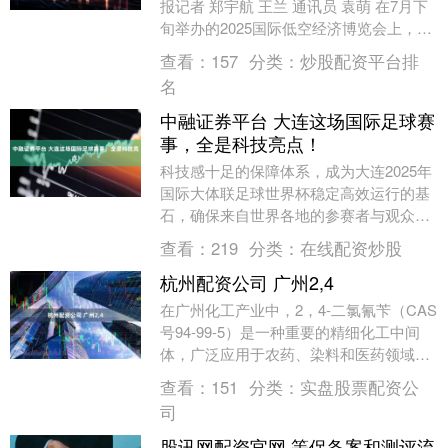
报记者 郑宇航 王兰 通讯员 袁萌 在7月下
旬举办的2025国际低空经济博览会上，中
国航空工业集团计算所携百余件产品重
查看：
157
分类：
炒股配资平台排
磅....
名
中融证券平台 大连这场国际足球赛
事，全是科技亮点！
科技感十足的保障体系，成为大连2025年
国际大体联足球世界杯稳定高效运行的基
石，确保来自世界各地的参赛者与观众获
得更优质的体验与服务。 为实现赛事全过
查看：
219
分类：
在线配资炒股
程的高质量....
杭州配资公司 广州2,4
在广州化工产业中，2，4-二氯氰苄（CAS
号94-99-5）是一种重要的精细化工中间
体，广泛应用于农药、染料和医药领域。
作为小编，今天想和大家聊聊这种化合物
查看：
151
分类：
实盘股票配资公
的生....
司
股讯网配资官网 等保备案和测评流