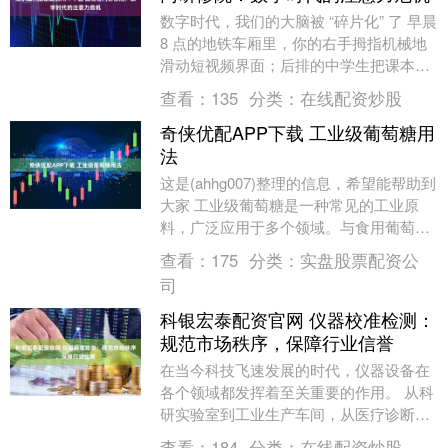
数字时代，我们的大脑被 “碎片化” 了 早晨
8 点的地铁车厢里，你的右手拇指机械地
滑动短视频界面；后排的中学生把课本摊
在膝盖上，眼睛却紧盯着智能手表弹出的
查看：
135
分类：
在线配资炒股
消息....
奇侠优配APP下载 工业级葡萄糖用
法
这是(ahhg007)整理的信息，希望能帮助到
大家 工业级葡萄糖是一种常见的工业原
料，广泛应用于多个领域。与食用葡萄糖
不同，工业级葡萄糖在纯度、用途和生产
查看：
175
分类：
实盘股票配资公
标准上....
司
科银宏泰配资官网 仪器校准检测：
规范市场秩序，保障行业信誉
在当今科技飞速发展的时代，仪器设备在
各个领域都发挥着至关重要的作用。 从科
研实验室到工业生产车间，从医疗诊断到
环境监测，仪器的精准测量是确保工作顺
查看：
184
分类：
在线配资炒股