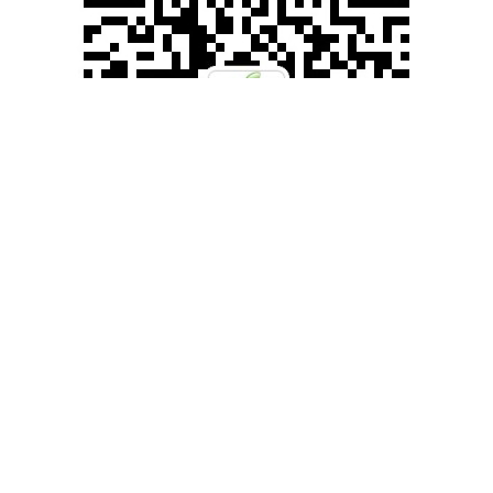
滚动资讯
股票 杠杆原理APP下载 2025求职避雷指南：这3款招聘软件岗位
真实度实测爆了！
在线配资炒股
12-12