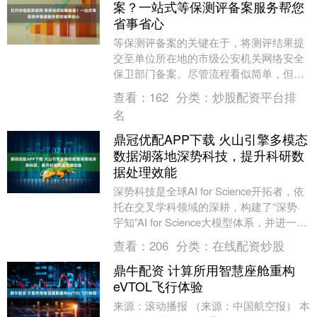
案？一站式等保测评备案服务帮您
省事省心
等保测评备案的关键在于，将测评结果提
交至单位所在地的市级公安机关网络安全
保卫部门备案。尽管流程看似简单，但许
多企业在实际操作中面临重重疑惑，尤其
查看：
162
分类：
炒股配资平台排
是金融、医疗和互....
名
鼎冠优配APP下载 火山引擎多模态
数据湖落地深势科技，提升科研数
据处理效能
深势科技是全球AI for Science开拓者，依
托在交叉学科领域的深耕，构建了“深势·
宇知”AI for Science大模型体系，并进一步
解决科学研究和工....
查看：
206
分类：
在线配资炒股
鼎牛配资 计算所用智慧座舱重构
eVTOL飞行体验
来源：滚动播报 （来源：中国航空报） 本