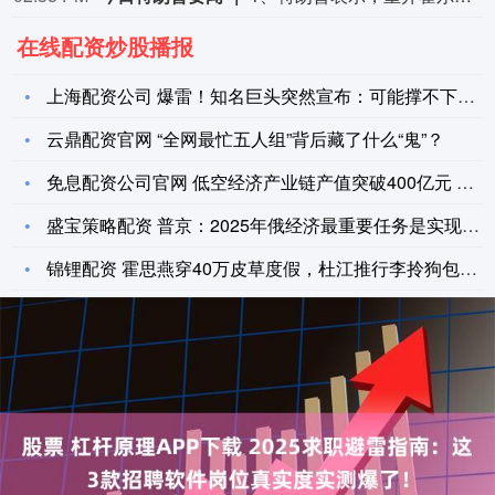
在线配资炒股播报
上海配资公司 爆雷！知名巨头突然宣布：可能撑不下去了
云鼎配资官网 “全网最忙五人组”背后藏了什么“鬼”？
免息配资公司官网 低空经济产业链产值突破400亿元 苏州加速
盛宝策略配资 普京：2025年俄经济最重要任务是实现平衡增长
锦锂配资 霍思燕穿40万皮草度假，杜江推行李拎狗包当“专属助