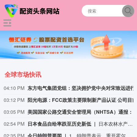
全球市场快讯
04:10 PM
东方电气集团党组：坚决拥
03:12 PM
03:05 PM
美国国家公路交通安全管理局（NHTSA）通报：克莱斯勒（即FCA美国有限责任公司）正在召回部分美国市场车型，涉及1458辆美国车辆，本次召回范围内车辆存在安全带无法回缩的问题，无法按
02:54 PM
日本食品自给率跌至历史新低
日本农林水产省8月7日公布的数据显示，2025财年，即2025年4月至2026年3月，按热量计算的日本食品自给率下降1个百分点至37%，为历史最低水平。日本食品自给率是指国内生产的食品占国内食品总供给的比例。日本农林水产省表示，大米消费减少是食品自给率下降的重要原因。日本大米消费长期以来主要依靠本国供应，是日本食品自给率的重要支撑。米价上涨导致居民大米消费减少，国产大米提供的热量随之减少，显著拉低日本整体食品自给率。（CCTV国际时讯）
02:35 PM
今日特朗普要闻
1、特朗普表示，重开霍尔木兹海峡的谈判正在推进，尽管伊朗议员正在考虑对与美国和以色列相关的船只实施限制。 2、特朗普：（关于人工智能）这可能比石油还要重要。谁赢得人工智能，谁就赢得一切。就是如此重要。人工智能比互联网大很多倍。 3、报道称，美国总统特朗普近日在一次私下会晤中表示，他希望副总统万斯能够赢得2028年总统大选。 4、美国总统特朗普当地时间8月7日宣布，联邦政府将向多个关键矿产和电池项目投资30亿美元，旨在增加美国国内产量，并以此推动国家安全与产业政策。 5、美国总统特朗普6日否认他对国防部长赫格塞思不满，称对赫格塞思所做的工作“非常满意”。 6、白宫本周致信库克称，特朗普“正在考虑”解除其职务，并要求她在三周内回应有关抵押贷款欺诈的指控。 7、特朗普媒体集团退出与Crypto.com的两项交易。 8、当地时间8月6日，有记者在采访美国总统特朗普时提出，如果民主党人在中期选举后控制国会众议院，可能会再次试图弹劾他，特朗普表示，“很多人说我是有史以来最伟大的总统之一”。